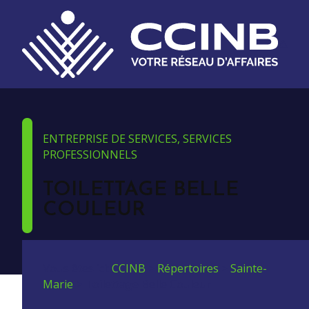
ENTREPRISE DE SERVICES, SERVICES
PROFESSIONNELS
TOILETTAGE BELLE
COULEUR
Vous êtes ici:
CCINB
>
Répertoires
>
Sainte-
Marie
>
Toilettage Belle Couleur