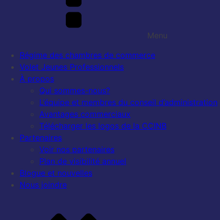
Menu
Régime des chambres de commerce
Volet Jeunes Professionnels
À propos
Qui sommes-nous?
L’équipe et membres du conseil d’administration
Avantages commerciaux
Télécharger les logos de la CCINB
Partenaires
Voir nos partenaires
Plan de visibilité annuel
Blogue et nouvelles
Nous joindre