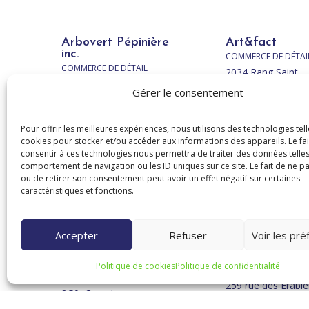
Arbovert Pépinière
Art&fact
inc.
COMMERCE DE DÉTAI
COMMERCE DE DÉTAIL
2034 Rang Saint
1247, route de Saint-
Étienne, Scott, QC
Gérer le consentement
Isidore, Saint-Lambert-
3G0, Canada
de-Lauzon, QC G0S
418 208-5212
Pour offrir les meilleures expériences, nous utilisons des technologies tell
2W0, Canada
Site internet
cookies pour stocker et/ou accéder aux informations des appareils. Le fai
418 889-9010
consentir à ces technologies nous permettra de traiter des données telles
Site internet
comportement de navigation ou les ID uniques sur ce site. Le fait de ne p
ou de retirer son consentement peut avoir un effet négatif sur certaines
caractéristiques et fonctions.
Astuces nature
Atelier de la
Accepter
Refuser
Voir les pr
nature Animau
COMMERCE DE DÉTAIL
Élevage
1009 rue Saint-Georges,
Politique de cookies
Politique de confidentialité
COMMERCE DE DÉTAI
Saint-Bernard, QC G0S
259 rue des Érable
2G0, Canada
Saint-Lambert-de-