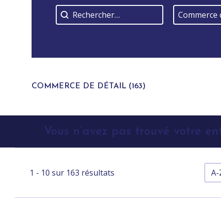
Rerchercher
Catégorie-re
Catégorie-r
Commerce de
COMMERCE DE DÉTAIL
(163)
Vous n’avez pas trouvé votre en
Tier
1 - 10 sur 163 résultats