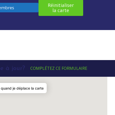
Réinitialiser
embres
la carte
e à jour?
COMPLÉTEZ CE FORMULAIRE
quand je déplace la carte