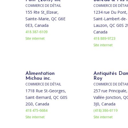
COMMERCE DE DÉTAIL
COMMERCE DE DÉTAI
155 Rte St_Elzear,
1234 rue Du Pont,
Sainte-Marie, QC G6E
Saint-Lambert-de-
0E3, Canada
Lauzon, QC G0S 2
Canada
418 387-6109
Site internet
418 889-9723
Site internet
Alimentation
Antiquités Da
Michou inc.
Roy
COMMERCE DE DÉTAIL
COMMERCE DE DÉTAI
1718 Rue St-Georges,
257 rue Principale,
Saint-Bernard, QC G0S
Vallée-Jonction, Q
2G0, Canada
3J0, Canada
418 475-6684
(418) 386-6119
Site internet
Site internet