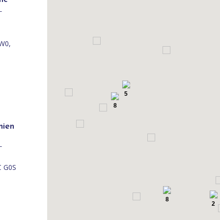
L
W0,
5
8
mien
L
C G0S
8
2