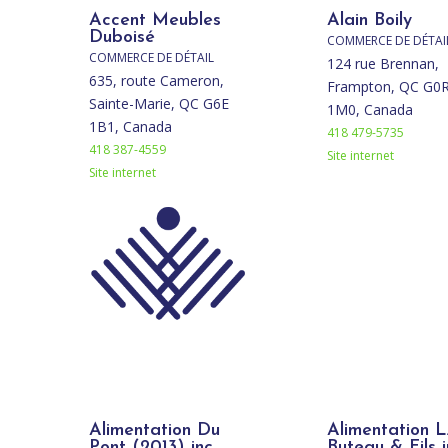
Accent Meubles
Alain Boily
Duboisé
COMMERCE DE DÉTAI
COMMERCE DE DÉTAIL
124 rue Brennan,
635, route Cameron,
Frampton, QC G0
Sainte-Marie, QC G6E
1M0, Canada
1B1, Canada
418 479-5735
418 387-4559
Site internet
Site internet
Alimentation Du
Alimentation L
Pont (2013) inc
Buteau & Fils i