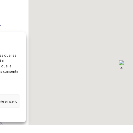
L
 G0S
es que les
t de
 que le
4
as consentir
éférences
x
L
s,