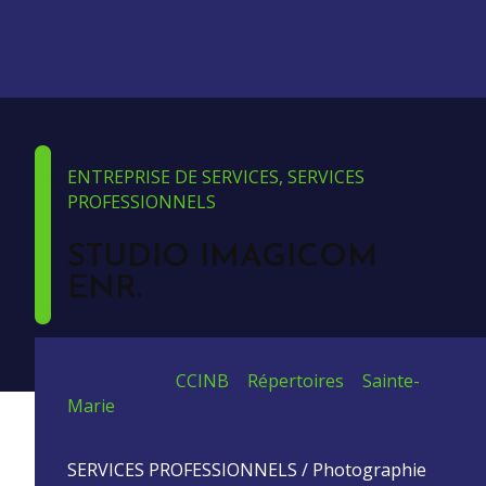
ENTREPRISE DE SERVICES, SERVICES
PROFESSIONNELS
STUDIO IMAGICOM
ENR.
Vous êtes ici:
CCINB
>
Répertoires
>
Sainte-
Marie
>
Studio Imagicom enr.
SERVICES PROFESSIONNELS / Photographie