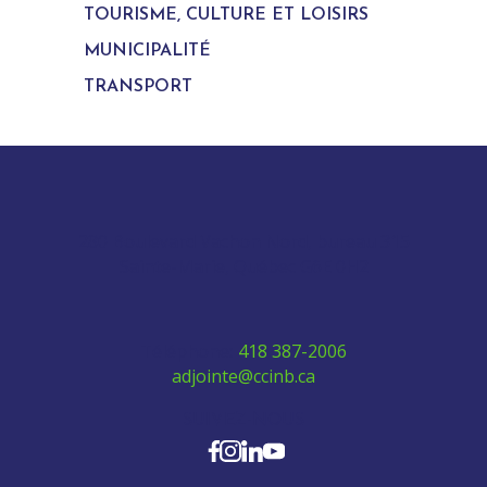
TOURISME, CULTURE ET LOISIRS
MUNICIPALITÉ
TRANSPORT
280 Boulevard Vachon Nord, bureau 315
Sainte-Marie, Québec G6E 0H2
Téléphone:
418 387-2006
adjointe@ccinb.ca
SUIVEZ-NOUS