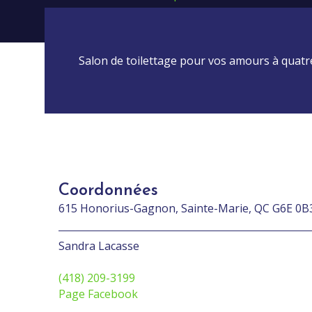
Salon de toilettage pour vos amours à quatre
Coordonnées
615 Honorius-Gagnon, Sainte-Marie, QC G6E 0B
Sandra Lacasse
(418) 209-3199
Page Facebook