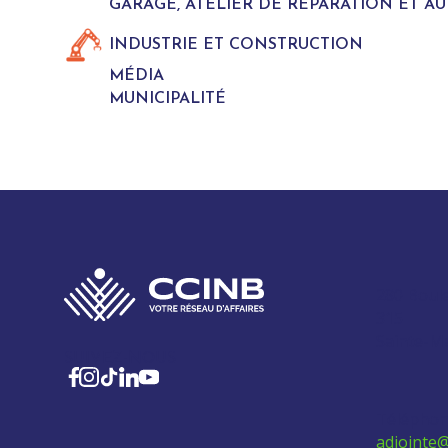
GARAGE, ATELIER DE REPARATION ET A
INDUSTRIE ET CONSTRUCTION
MÉDIA
MUNICIPALITÉ
280 Boul
315
Sainte-M
SUIVEZ-NOUS
Téléphon
adjointe@