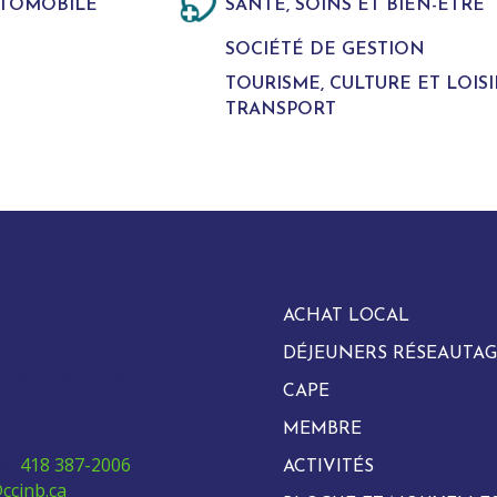
UTOMOBILE
SANTÉ, SOINS ET BIEN-ÊTRE
SOCIÉTÉ DE GESTION
TOURISME, CULTURE ET LOISI
TRANSPORT
ACHAT LOCAL
evard Vachon Nord, bureau
DÉJEUNERS RÉSEAUTAG
arie, Québec G6E 0H2
CAPE
MEMBRE
e:
418 387-2006
ACTIVITÉS
ccinb.ca