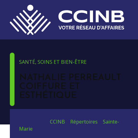
SANTÉ, SOINS ET BIEN-ÊTRE
NATHALIE PERREAULT
COIFFURE ET
ESTHÉTIQUE
Vous êtes ici:
CCINB
>
Répertoires
>
Sainte-
Marie
>
Nathalie Perreault coiffure et
esthétique