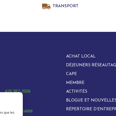
TRANSPORT
ACHAT LOCAL
evard Vachon Nord, bureau
DÉJEUNERS RÉSEAUTAG
arie, Québec G6E 0H2
CAPE
MEMBRE
e:
418 387-2006
ACTIVITÉS
ccinb.ca
BLOGUE ET NOUVELLE
RÉPERTOIRE D’ENTREPR
de confidentialité
es que les