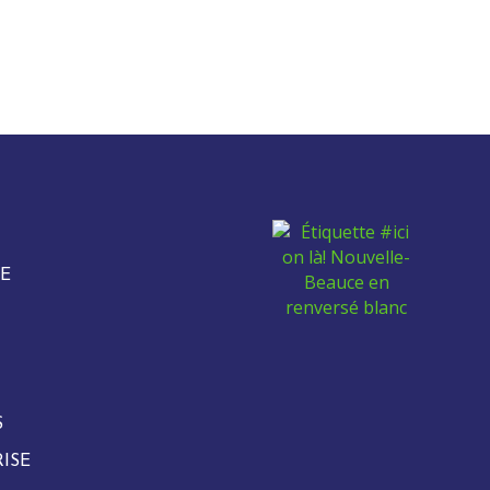
E
S
ISE