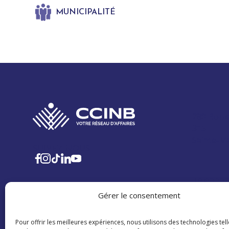
MUNICIPALITÉ
280 Boul
315
Sainte-M
SUIVEZ-NOUS
Téléphon
adjointe@
Gérer le consentement
Politique 
Pour offrir les meilleures expériences, nous utilisons des technologies tell