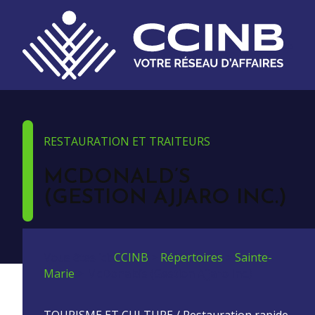
RESTAURATION ET TRAITEURS
MCDONALD’S
(GESTION AJJARO INC.)
Vous êtes ici:
CCINB
>
Répertoires
>
Sainte-
Marie
>
McDonald’s (Gestion Ajjaro Inc.)
TOURISME ET CULTURE / Restauration rapide.