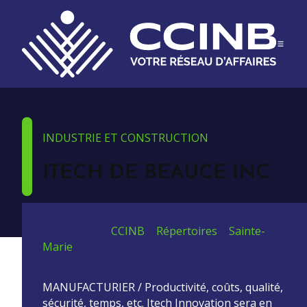
INDUSTRIE ET CONSTRUCTION
ITECH DE BEAUCE INC
Vous êtes ici:
CCINB
>
Répertoires
>
Sainte-
Marie
>
Itech de Beauce inc
MANUFACTURIER / Productivité, coûts, qualité,
sécurité, temps, etc. Itech Innovation sera en