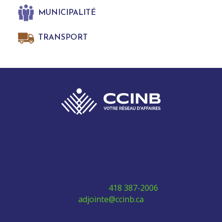
MUNICIPALITÉ
TRANSPORT
280 Boulevard Vachon Nord, bureau 315
Sainte-Marie, Québec G6E 0H2
Téléphone:
418 387-2006
adjointe@ccinb.ca
SUIVEZ-NOUS