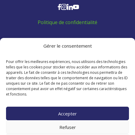
Politique de confidentialité
Aidez les employés venant de l'extérieur à se
trouver un logement:
Gérer le consentement
Pour offrir les meilleures expériences, nous utilisons des technologies
telles que les cookies pour stocker et/ou accéder aux informations des
appareils. Le fait de consentir à ces technologies nous permettra de
traiter des données telles que le comportement de navigation ou les ID
uniques sur ce site. Le fait de ne pas consentir ou de retirer son
consentement peut avoir un effet négatif sur certaines caractéristiques
et fonctions.
Accepter
Refuser
Copyright © 2023 – 2026 CCINB - Tous droits réservé.