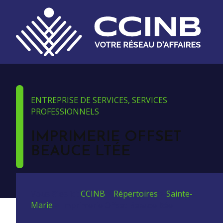
ENTREPRISE DE SERVICES, SERVICES
PROFESSIONNELS
IMPRIMERIE OFFSET
BEAUCE LTÉE
Vous êtes ici:
CCINB
>
Répertoires
>
Sainte-
Marie
>
Imprimerie Offset Beauce ltée