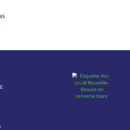
RS
E
S