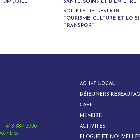
UTOMOBILE
SANTÉ, SOINS ET BIEN-ÊTRE
SOCIÉTÉ DE GESTION
TOURISME, CULTURE ET LOISI
TRANSPORT
ACHAT LOCAL
evard Vachon Nord, bureau
DÉJEUNERS RÉSEAUTAG
arie, Québec G6E 0H2
CAPE
MEMBRE
e:
418 387-2006
ACTIVITÉS
ccinb.ca
BLOGUE ET NOUVELLE