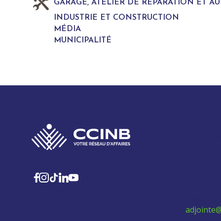
GARAGE, ATELIER DE REPARATION ET A
INDUSTRIE ET CONSTRUCTION
MÉDIA
MUNICIPALITÉ
280 Boul
315
Sainte-M
SUIVEZ-NOUS
Téléphon
adjointe@