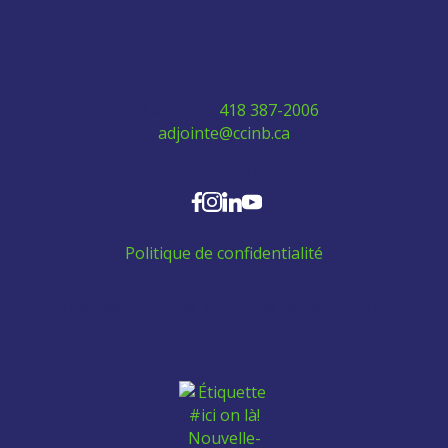
280 Boulevard Vachon Nord, bureau 315
Sainte-Marie, Québec G6E 0H2
Téléphone:
418 387-2006
adjointe@ccinb.ca
SUIVEZ-NOUS
Politique de confidentialité
Aidez les employés venant de l'extérieur à se
trouver un logement: