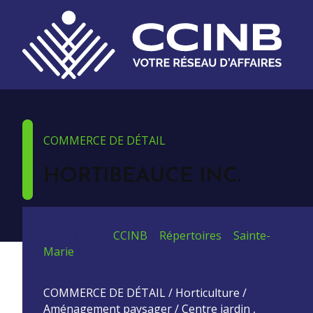
COMMERCE DE DÉTAIL
HORTIBEAUCE INC.
Vous êtes ici:
CCINB
>
Répertoires
>
Sainte-
Marie
>
Hortibeauce Inc.
COMMERCE DE DÉTAIL / Horticulture /
Aménagement paysager / Centre jardin ,