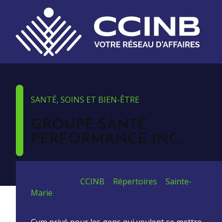
SANTÉ, SOINS ET BIEN-ÊTRE
GROUPE SANTÉ
PERFORMANCE INC.
Vous êtes ici:
CCINB
>
Répertoires
>
Sainte-
Marie
>
Groupe Santé Performance inc.
Gym privé pour les gens qui veulent se mettre