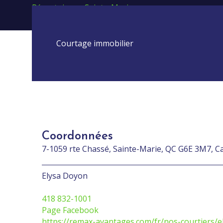
Répertoires
>
Sainte-Marie
>
Elysa Doyon Inc.
Courtage immobilier
Coordonnées
7-1059 rte Chassé, Sainte-Marie, QC G6E 3M7, 
Elysa Doyon
418 832-1001
Page Facebook
https://remax-avantages.com/fr/nos-courtiers/