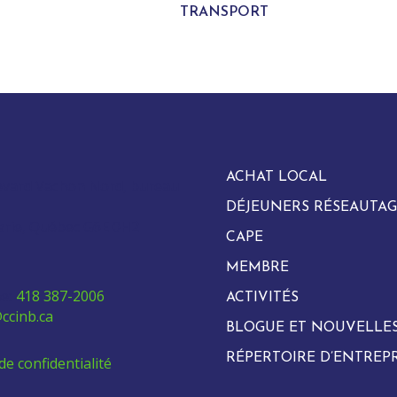
TRANSPORT
ACHAT LOCAL
evard Vachon Nord, bureau
DÉJEUNERS RÉSEAUTAG
arie, Québec G6E 0H2
CAPE
MEMBRE
e:
418 387-2006
ACTIVITÉS
ccinb.ca
BLOGUE ET NOUVELLE
RÉPERTOIRE D’ENTREPR
de confidentialité