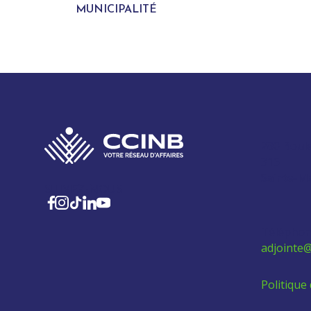
MUNICIPALITÉ
280 Boul
315
Sainte-M
SUIVEZ-NOUS
Téléphon
adjointe@
Politique 