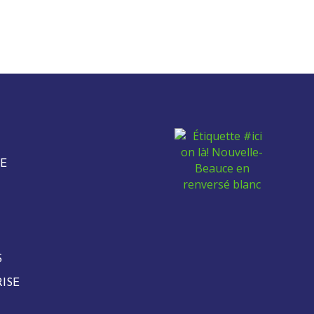
E
S
ISE