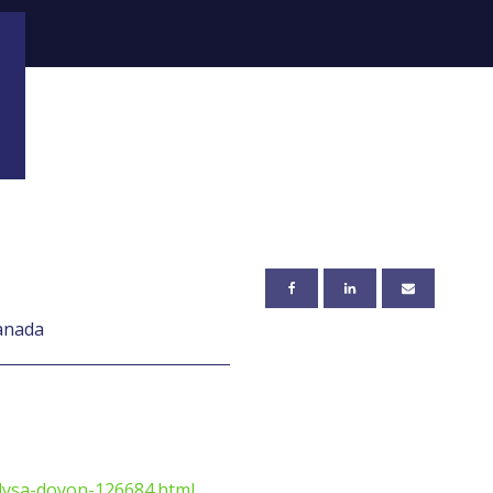
Canada
elysa-doyon-126684.html