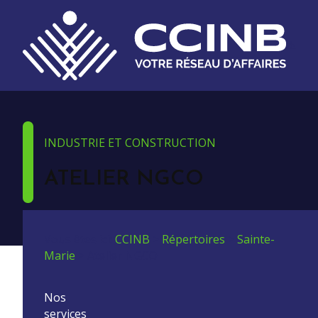
INDUSTRIE ET CONSTRUCTION
ATELIER NGCO
Vous êtes ici:
CCINB
>
Répertoires
>
Sainte-
Marie
>
Atelier NGCO
Nos
services