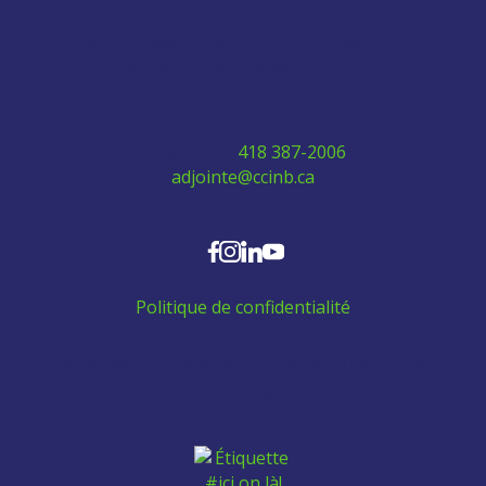
280 Boulevard Vachon Nord, bureau 315
Sainte-Marie, Québec G6E 0H2
Téléphone:
418 387-2006
adjointe@ccinb.ca
SUIVEZ-NOUS
Politique de confidentialité
Aidez les employés venant de l'extérieur à se
trouver un logement: