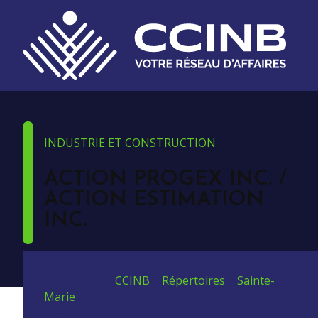
INDUSTRIE ET CONSTRUCTION
ACTION PROGEX INC. /
ACTION ESTIMATION
INC.
Vous êtes ici:
CCINB
>
Répertoires
>
Sainte-
Marie
>
Action Progex inc. / Action Estimation
inc.