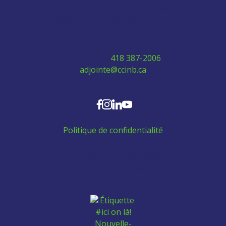
280 Boulevard Vachon Nord, bureau 315
Sainte-Marie, Québec G6E 0H2
Téléphone:
418 387-2006
adjointe@ccinb.ca
SUIVEZ-NOUS
Politique de confidentialité
Aidez les employés venant de l'extérieur à se
trouver un logement: