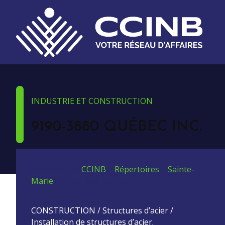
INDUSTRIE ET CONSTRUCTION
9190-3880 QUÉBEC INC.
Vous êtes ici:
CCINB
>
Répertoires
>
Sainte-
Marie
>
9190-3880 Québec Inc.
CONSTRUCTION / Structures d’acier /
Installation de structures d’acier.