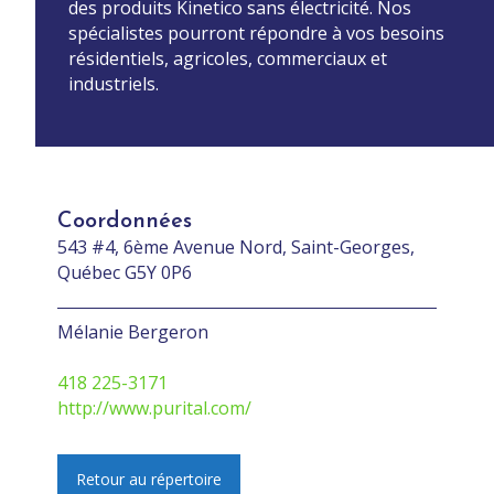
des produits Kinetico sans électricité. Nos
spécialistes pourront répondre à vos besoins
résidentiels, agricoles, commerciaux et
industriels.
Coordonnées
543 #4, 6ème Avenue Nord, Saint-Georges,
Québec G5Y 0P6
Mélanie Bergeron
418 225-3171
http://www.purital.com/
Retour au répertoire