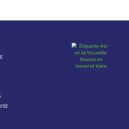
E
S
ISE