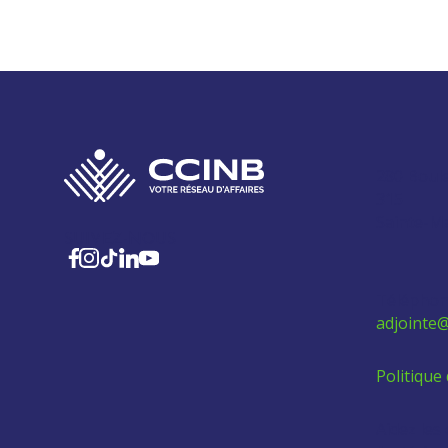
280 Boul
315
Sainte-M
SUIVEZ-NOUS
Téléphon
adjointe@
Politique 
Aidez les