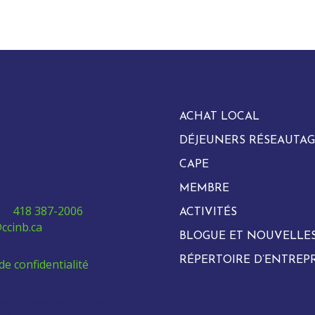
ACHAT LOCAL
evard Vachon Nord, bureau
DÉJEUNERS RÉSEAUTAG
arie, Québec G6E 0H2
CAPE
MEMBRE
e:
418 387-2006
ACTIVITÉS
ccinb.ca
BLOGUE ET NOUVELLE
RÉPERTOIRE D’ENTREPR
de confidentialité
 employés venant de