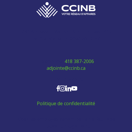
280 Boulevard Vachon Nord, bureau 315
Sainte-Marie, Québec G6E 0H2
Téléphone:
418 387-2006
adjointe@ccinb.ca
SUIVEZ-NOUS
Politique de confidentialité
Aidez les employés venant de l'extérieur à se
trouver un logement: