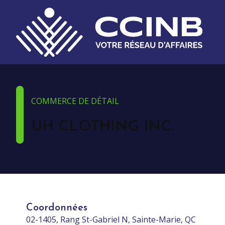
COMMERCE DE DÉTAIL
UH CLOTHING INC.
Coordonnées
02-1405, Rang St-Gabriel N, Sainte-Marie, QC