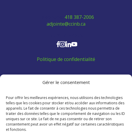
Téléphone:
418 387-2006
adjointe@ccinb.ca
SUIVEZ-NOUS
Politique de confidentialité
Aidez les employés venant de l'extérieur à se
trouver un logement:
Gérer le consentement
Pour offrir les meilleures expériences, nous utilisons des technologies
telles que les cookies pour stocker et/ou accéder aux informations des
appareils. Le fait de consentir à ces technologies nous permettra de
traiter des données telles que le comportement de navigation ou les ID
uniques sur ce site. Le fait de ne pas consentir ou de retirer son
consentement peut avoir un effet négatif sur certaines caractéristiques
et fonctions.