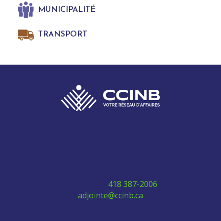
MUNICIPALITÉ
TRANSPORT
280 Boulevard Vachon Nord, bureau 315
Sainte-Marie, Québec G6E 0H2
Téléphone:
418 387-2006
adjointe@ccinb.ca
SUIVEZ-NOUS