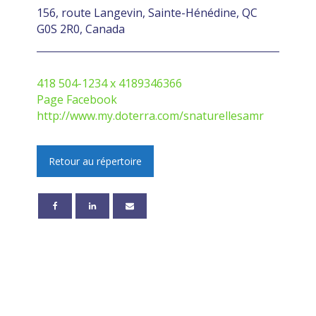
156, route Langevin, Sainte-Hénédine, QC
G0S 2R0, Canada
418 504-1234 x 4189346366
Page Facebook
http://www.my.doterra.com/snaturellesamr
Retour au répertoire