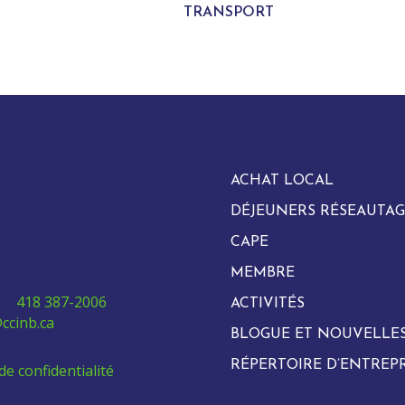
TRANSPORT
ACHAT LOCAL
evard Vachon Nord, bureau
DÉJEUNERS RÉSEAUTAG
arie, Québec G6E 0H2
CAPE
MEMBRE
e:
418 387-2006
ACTIVITÉS
ccinb.ca
BLOGUE ET NOUVELLE
RÉPERTOIRE D’ENTREPR
de confidentialité