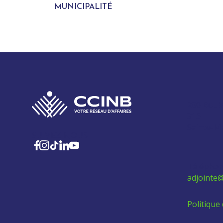
MUNICIPALITÉ
280 Boul
315
Sainte-M
SUIVEZ-NOUS
Téléphon
adjointe@
Politique 