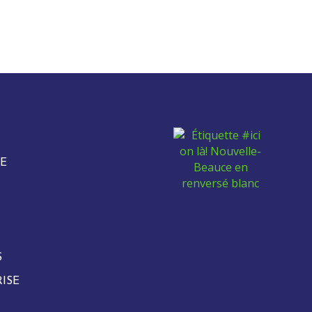
E
S
ISE