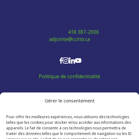
280 Boulevard Vachon Nord, bureau 315
Sainte-Marie, Québec G6E 0H2
Téléphone:
418 387-2006
adjointe@ccinb.ca
SUIVEZ-NOUS
Politique de confidentialité
Aidez les employés venant de l'extérieur à se
trouver un logement:
Gérer le consentement
Pour offrir les meilleures expériences, nous utilisons des technologies
telles que les cookies pour stocker et/ou accéder aux informations des
appareils. Le fait de consentir à ces technologies nous permettra de
traiter des données telles que le comportement de navigation ou les ID