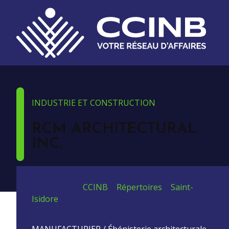
INDUSTRIE ET CONSTRUCTION
RCM ARCHITECTURAL
INC.
Vous êtes ici:
CCINB
>
Répertoires
>
Saint-
Isidore
>
RCM Architectural inc.
MANUFACTURIER / Ébénisterie architecturale.