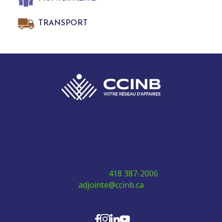
TRANSPORT
280 Boulevard Vachon Nord, bureau 315
Sainte-Marie, Québec G6E 0H2
Téléphone:
418 387-2006
adjointe@ccinb.ca
SUIVEZ-NOUS