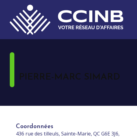
PIERRE-MARC SIMARD
Coordonnées
436 rue des tilleuls, Sainte-Marie, QC G6E 3J6,