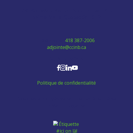
280 Boulevard Vachon Nord, bureau 315
Sainte-Marie, Québec G6E 0H2
Téléphone:
418 387-2006
adjointe@ccinb.ca
SUIVEZ-NOUS
Politique de confidentialité
Aidez les employés venant de l'extérieur à se
trouver un logement: