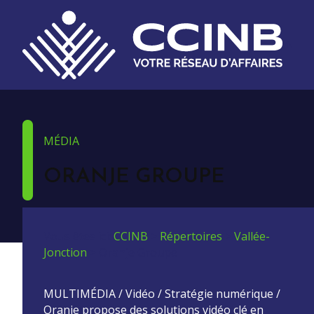
MÉDIA
ORANJE GROUPE
Vous êtes ici:
CCINB
>
Répertoires
>
Vallée-
Jonction
>
Oranje Groupe
MULTIMÉDIA / Vidéo / Stratégie numérique /
Oranje propose des solutions vidéo clé en