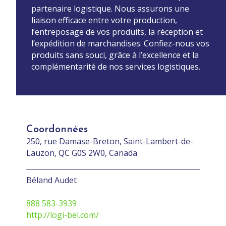
partenaire logistique. Nous assurons une
liaison efficace entre votre production,
l’entreposage de vos produits, la réception et
l’expédition de marchandises. Confiez-nous vos
produits sans souci, grâce à l’excellence et la
complémentarité de nos services logistiques.
Coordonnées
250, rue Damase-Breton, Saint-Lambert-de-
Lauzon, QC G0S 2W0, Canada
Béland Audet
888 583-3939
http://logi-bel.com/