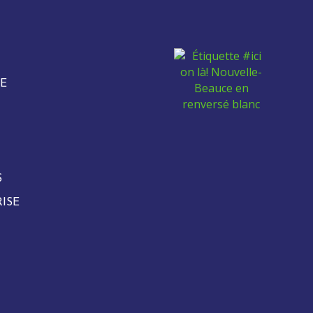
E
S
ISE