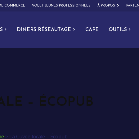
 DE COMMERCE
VOLET JEUNES PROFESSIONNELS
À PROPOS
PARTEN
S
DINERS RÉSEAUTAGE
CAPE
OUTILS
ALE – ÉCOPUB
ne
>
La Cuvée locale – Écopub