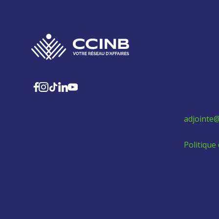
280 Boul
315
Sainte-M
SUIVEZ-NOUS
Téléphon
adjointe@
Politique 
Aidez les
l'extérie