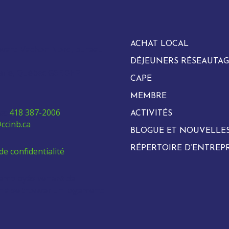
ACHAT LOCAL
evard Vachon Nord, bureau
DÉJEUNERS RÉSEAUTAG
arie, Québec G6E 0H2
CAPE
MEMBRE
e:
418 387-2006
ACTIVITÉS
ccinb.ca
BLOGUE ET NOUVELLE
RÉPERTOIRE D’ENTREPR
de confidentialité
 employés venant de
ur à se trouver un logement: