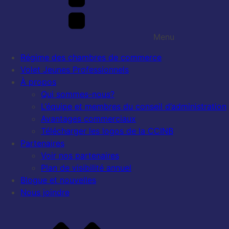
Menu
Régime des chambres de commerce
Volet Jeunes Professionnels
À propos
Qui sommes-nous?
L’équipe et membres du conseil d’administration
Avantages commerciaux
Télécharger les logos de la CCINB
Partenaires
Voir nos partenaires
Plan de visibilité annuel
Blogue et nouvelles
Nous joindre