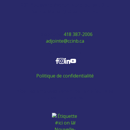
280 Boulevard Vachon Nord, bureau 315
Sainte-Marie, Québec G6E 0H2
Téléphone:
418 387-2006
adjointe@ccinb.ca
SUIVEZ-NOUS
Politique de confidentialité
Aidez les employés venant de l'extérieur à se
trouver un logement: