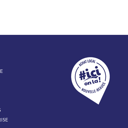
E
S
ISE