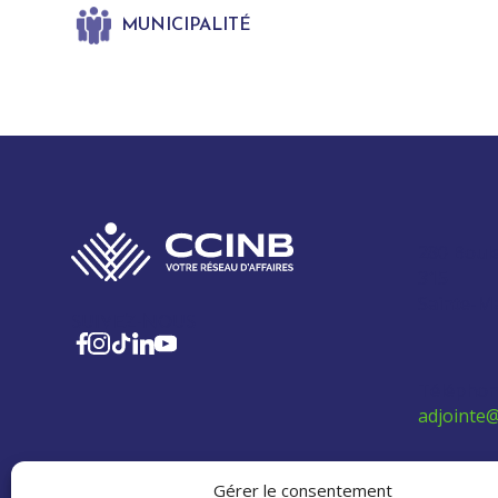
MUNICIPALITÉ
280 Boul
315
Sainte-M
SUIVEZ-NOUS
Téléphon
adjointe@
Politique 
Gérer le consentement