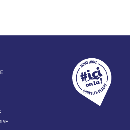
E
S
ISE