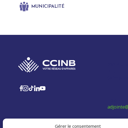
MUNICIPALITÉ
280 Boul
315
Sainte-M
SUIVEZ-NOUS
Téléphon
adjointe@
Politique 
Gérer le consentement