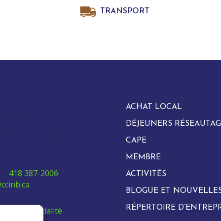
TRANSPORT
ACHAT LOCAL
evard Vachon Nord, bureau
DÉJEUNERS RÉSEAUTAG
arie, Québec G6E 0H2
CAPE
MEMBRE
e:
418 387-2006
ACTIVITÉS
ccinb.ca
BLOGUE ET NOUVELLE
RÉPERTOIRE D’ENTREPR
de confidentialité