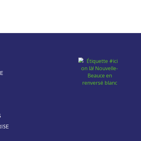
E
S
ISE