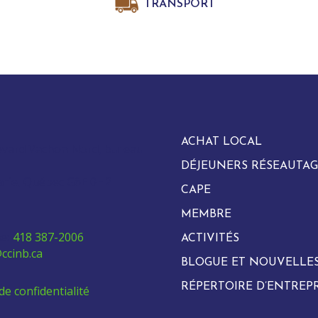
TRANSPORT
ACHAT LOCAL
evard Vachon Nord, bureau
DÉJEUNERS RÉSEAUTAG
arie, Québec G6E 0H2
CAPE
MEMBRE
e:
418 387-2006
ACTIVITÉS
ccinb.ca
BLOGUE ET NOUVELLE
RÉPERTOIRE D’ENTREPR
de confidentialité