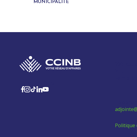
MUNICIPALITÉ
280 Boul
315
Sainte-M
SUIVEZ-NOUS
Téléphon
adjointe@
Politique 