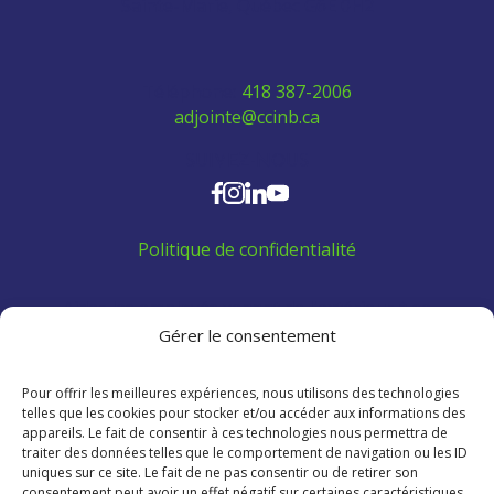
Sainte-Marie, Québec G6E 0H2
Téléphone:
418 387-2006
adjointe@ccinb.ca
SUIVEZ-NOUS
Politique de confidentialité
Aidez les employés venant de l'extérieur à se
trouver un logement:
Gérer le consentement
Pour offrir les meilleures expériences, nous utilisons des technologies
telles que les cookies pour stocker et/ou accéder aux informations des
appareils. Le fait de consentir à ces technologies nous permettra de
traiter des données telles que le comportement de navigation ou les ID
uniques sur ce site. Le fait de ne pas consentir ou de retirer son
consentement peut avoir un effet négatif sur certaines caractéristiques