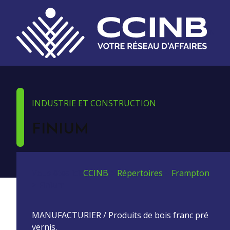
INDUSTRIE ET CONSTRUCTION
FINIUM
Vous êtes ici:
CCINB
>
Répertoires
>
Frampton
>
Finium
MANUFACTURIER / Produits de bois franc pré
vernis.