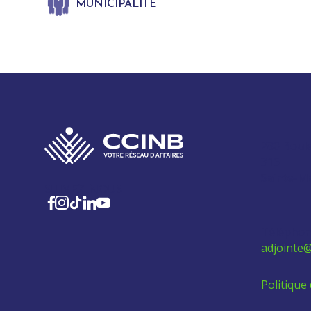
MUNICIPALITÉ
280 Boul
315
Sainte-M
SUIVEZ-NOUS
Téléphon
adjointe@
Politique 