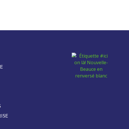
E
S
ISE