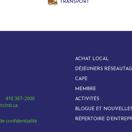
TRANSPORT
ACHAT LOCAL
evard Vachon Nord, bureau
DÉJEUNERS RÉSEAUTAG
arie, Québec G6E 0H2
CAPE
MEMBRE
e:
418 387-2006
ACTIVITÉS
ccinb.ca
BLOGUE ET NOUVELLE
RÉPERTOIRE D’ENTREPR
de confidentialité