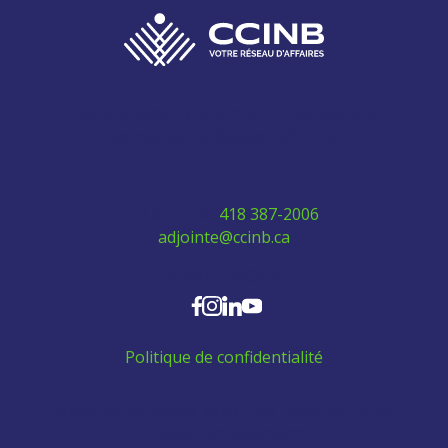
280 Boulevard Vachon Nord, bureau 315
Sainte-Marie, Québec G6E 0H2
Téléphone:
418 387-2006
adjointe@ccinb.ca
SUIVEZ-NOUS
Politique de confidentialité
Aidez les employés venant de l'extérieur à se
trouver un logement: