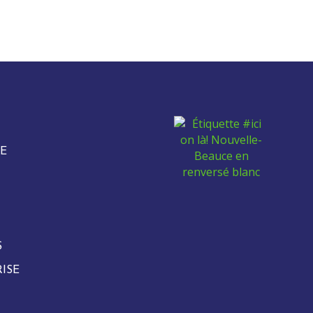
E
S
ISE