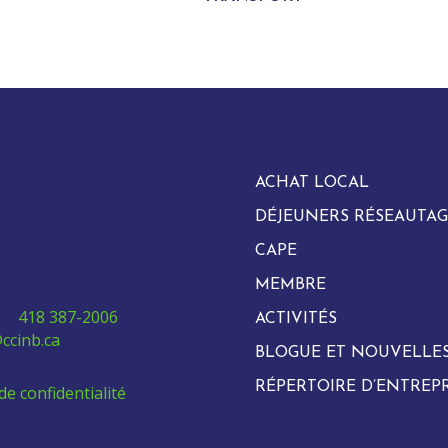
ACHAT LOCAL
evard Vachon Nord, bureau
DÉJEUNERS RÉSEAUTAG
arie, Québec G6E 0H2
CAPE
MEMBRE
e:
418 387-2006
ACTIVITÉS
ccinb.ca
BLOGUE ET NOUVELLE
RÉPERTOIRE D’ENTREPR
de confidentialité
 employés venant de