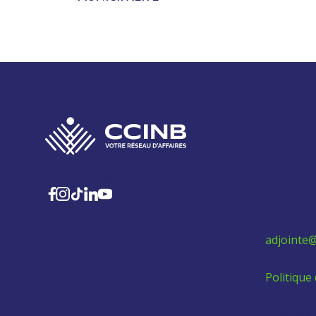
280 Boul
315
Sainte-M
SUIVEZ-NOUS
Téléphon
adjointe@
Politique 
Aidez les