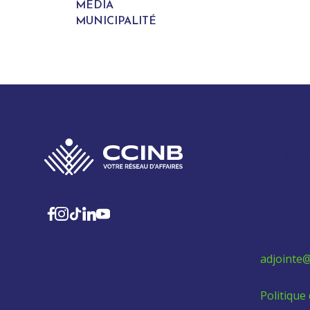
MÉDIA
MUNICIPALITÉ
280 Boul
315
Sainte-M
SUIVEZ-NOUS
Téléphon
adjointe@
Politique 