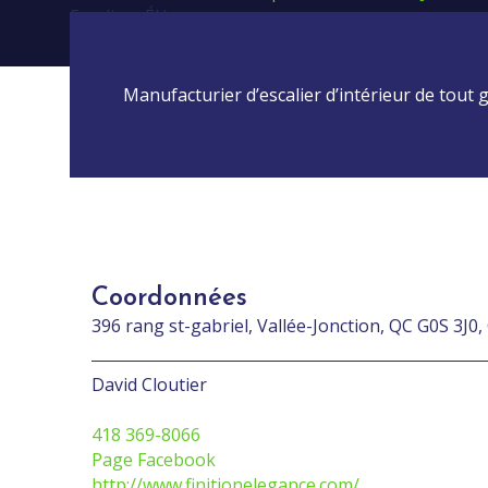
Escaliers Élégance
Manufacturier d’escalier d’intérieur de tout 
Coordonnées
396 rang st-gabriel, Vallée-Jonction, QC G0S 3J0
David Cloutier
418 369-8066
Page Facebook
http://www.finitionelegance.com/