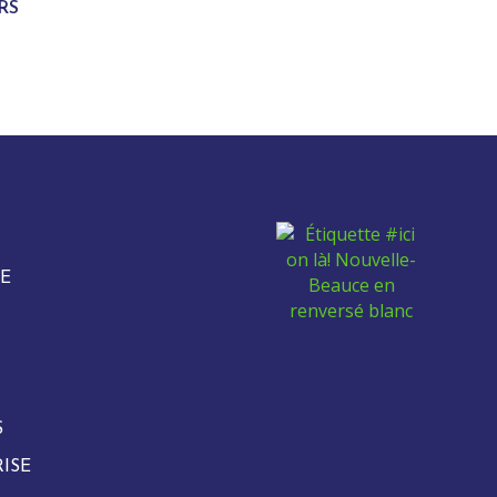
RS
E
S
ISE