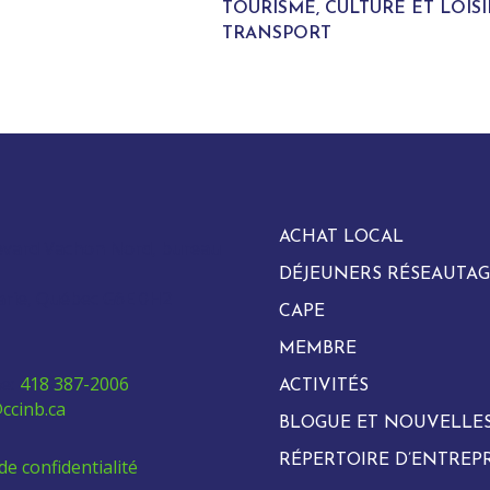
TOURISME, CULTURE ET LOISI
TRANSPORT
ACHAT LOCAL
evard Vachon Nord, bureau
DÉJEUNERS RÉSEAUTAG
arie, Québec G6E 0H2
CAPE
MEMBRE
e:
418 387-2006
ACTIVITÉS
ccinb.ca
BLOGUE ET NOUVELLE
RÉPERTOIRE D’ENTREPR
de confidentialité