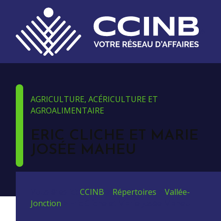
AGRICULTURE, ACÉRICULTURE ET
AGROALIMENTAIRE
ERIC CLICHE ET MARIE
JOSÉE MAHEU
Vous êtes ici:
CCINB
>
Répertoires
>
Vallée-
Jonction
>
Eric Cliche et Marie Josée Maheu