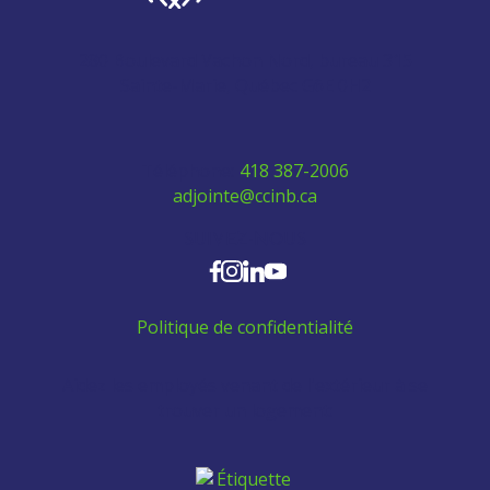
280 Boulevard Vachon Nord, bureau 315
Sainte-Marie, Québec G6E 0H2
Téléphone:
418 387-2006
adjointe@ccinb.ca
SUIVEZ-NOUS
Politique de confidentialité
Aidez les employés venant de l'extérieur à se
trouver un logement: