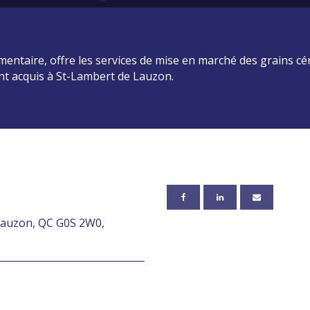
entaire, offre les services de mise en marché des grains cé
nt acquis à St-Lambert de Lauzon.
Lauzon, QC G0S 2W0,