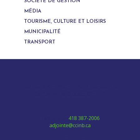
SOCIÉTÉ DE GESTION
MÉDIA
TOURISME, CULTURE ET LOISIRS
MUNICIPALITÉ
TRANSPORT
280 Boulevard Vachon Nord, bureau 315
Sainte-Marie, Québec G6E 0H2
Téléphone:
418 387-2006
adjointe@ccinb.ca
SUIVEZ-NOUS