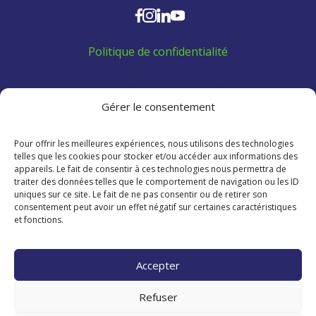
Politique de confidentialité
Aidez les employés venant de l'extérieur à se
trouver un logement:
Gérer le consentement
Pour offrir les meilleures expériences, nous utilisons des technologies
telles que les cookies pour stocker et/ou accéder aux informations des
appareils. Le fait de consentir à ces technologies nous permettra de
traiter des données telles que le comportement de navigation ou les ID
uniques sur ce site. Le fait de ne pas consentir ou de retirer son
consentement peut avoir un effet négatif sur certaines caractéristiques
et fonctions.
Accepter
Refuser
Copyright © 2023 – 2026 CCINB - Tous droits réservé.