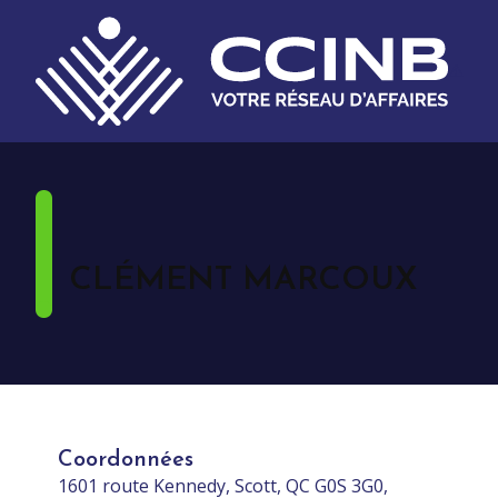
CLÉMENT MARCOUX
Coordonnées
1601 route Kennedy, Scott, QC G0S 3G0,