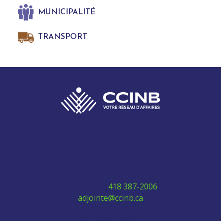
MUNICIPALITÉ
TRANSPORT
280 Boulevard Vachon Nord, bureau 315
Sainte-Marie, Québec G6E 0H2
Téléphone:
418 387-2006
adjointe@ccinb.ca
SUIVEZ-NOUS