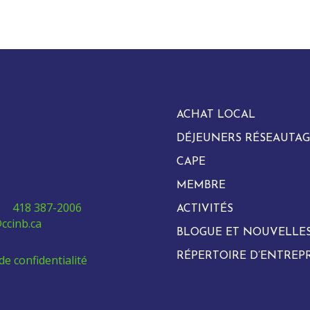
ACHAT LOCAL
evard Vachon Nord, bureau
DÉJEUNERS RÉSEAUTAG
arie, Québec G6E 0H2
CAPE
MEMBRE
e:
418 387-2006
ACTIVITÉS
ccinb.ca
BLOGUE ET NOUVELLE
RÉPERTOIRE D’ENTREPR
de confidentialité
 employés venant de