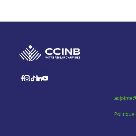
280 Boul
315
Sainte-M
SUIVEZ-NOUS
Téléphon
adjointe@
Politique 
Aidez les