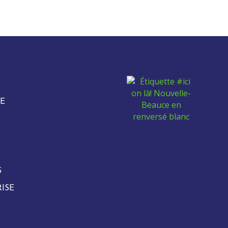
E
S
ISE