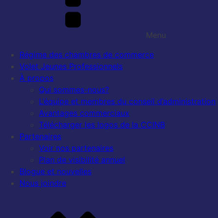
Menu
Régime des chambres de commerce
Volet Jeunes Professionnels
À propos
Qui sommes-nous?
L’équipe et membres du conseil d’administration
Avantages commerciaux
Télécharger les logos de la CCINB
Partenaires
Voir nos partenaires
Plan de visibilité annuel
Blogue et nouvelles
Nous joindre