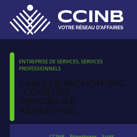
ENTREPRISE DE SERVICES, SERVICES
PROFESSIONNELS
CAMILLE VACHON INC.
, COURTIER
IMMOBILIER
RESIDENTIEL
Vous êtes ici:
CCINB
>
Répertoires
>
Scott
>