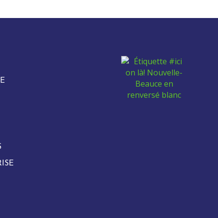
E
S
ISE