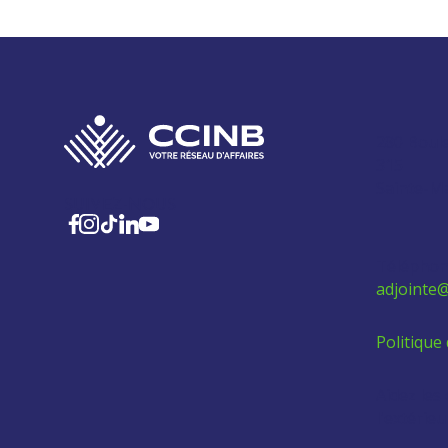
280 Boul
315
Sainte-M
SUIVEZ-NOUS
Téléphon
adjointe@
Politique 
Aidez les
l'extérie