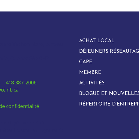
ACHAT LOCAL
evard Vachon Nord, bureau
DÉJEUNERS RÉSEAUTAG
arie, Québec G6E 0H2
CAPE
MEMBRE
e:
418 387-2006
ACTIVITÉS
ccinb.ca
BLOGUE ET NOUVELLE
RÉPERTOIRE D’ENTREPR
de confidentialité
 employés venant de
ur à se trouver un logement: