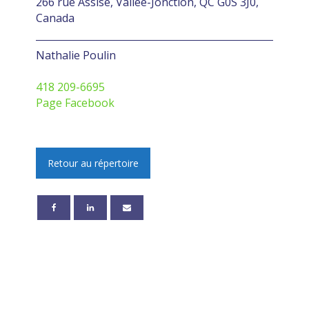
266 rue Assise, Vallée-Jonction, QC G0S 3J0,
Canada
Nathalie Poulin
418 209-6695
Page Facebook
Retour au répertoire