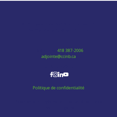
280 Boulevard Vachon Nord, bureau 315
Sainte-Marie, Québec G6E 0H2
Téléphone:
418 387-2006
adjointe@ccinb.ca
SUIVEZ-NOUS
Politique de confidentialité
Aidez les employés venant de l'extérieur à se
trouver un logement: