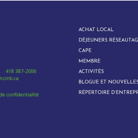
ACHAT LOCAL
evard Vachon Nord, bureau
DÉJEUNERS RÉSEAUTAG
arie, Québec G6E 0H2
CAPE
MEMBRE
e:
418 387-2006
ACTIVITÉS
ccinb.ca
BLOGUE ET NOUVELLE
RÉPERTOIRE D’ENTREPR
de confidentialité
 employés venant de
ur à se trouver un logement: