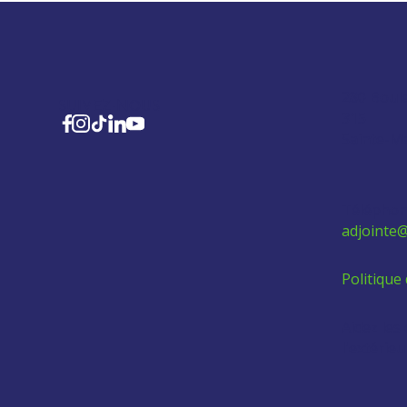
280 Boul
SUIVEZ-NOUS
315
Sainte-M
Téléphon
adjointe@
Politique 
Aidez les
l'extérie