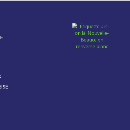
E
S
ISE