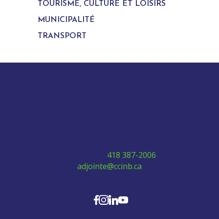
TOURISME, CULTURE ET LOISIRS
MUNICIPALITÉ
TRANSPORT
280 Boulevard Vachon Nord, bureau 315
Sainte-Marie, Québec G6E 0H2
Téléphone:
418 387-2006
adjointe@ccinb.ca
SUIVEZ-NOUS